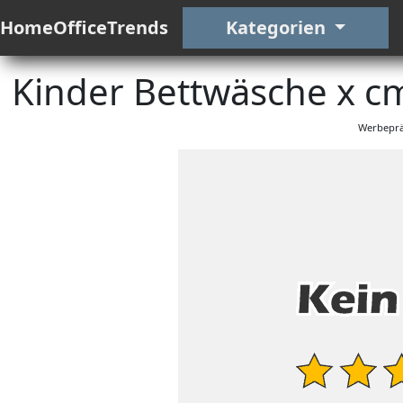
HomeOfficeTrends
Kategorien
Kinder Bettwäsche x c
Werbeprä