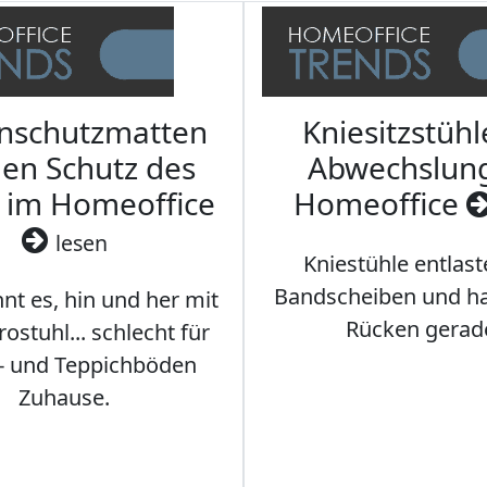
nschutzmatten
Kniesitzstühl
den Schutz des
Abwechslun
 im Homeoffice
Homeoffice
lesen
Kniestühle entlast
Bandscheiben und ha
nt es, hin und her mit
Rücken gerad
stuhl... schlecht für
- und Teppichböden
Zuhause.