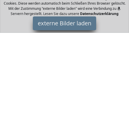
Cookies. Diese werden automatisch beim Schließen Ihres Browser gelöscht.
Mit der Zustimmung "externe Bilder laden" wird eine Verbindung zu
Servern hergestellt. Lesen Sie dazu unsere
Datenschutzerklärung
externe Bilder laden
Cybex Silver
Babyartikel tiger Kinder Autositz mit langer Nutzungsdauer Für
Kinder im Alter von ca bis ca Jahren kg Geeignet für Autos mit und
ohne ISOFIX Cybex Silver
HomeOfficeTrends ist Teilnehmer am Partnerprogramm der
EU
S.à r.l. Dieses Partnerprogramm wurde von
ins Leben gerufen,
um Links auf externe
Internetseiten platzieren zu können. Die
Bertreiber von HomeOfficeTrends verdienen mit
Kostenerstattungen durch
mit. Der Inhalt der Produktseiten auf
HomeOfficeTrends kommt von
Service LLC. Der Inhalt wird wie
von
übertragen und ohne Veränderung wiedergegeben. Der
Inhalt kann sich jederzeit ändern.