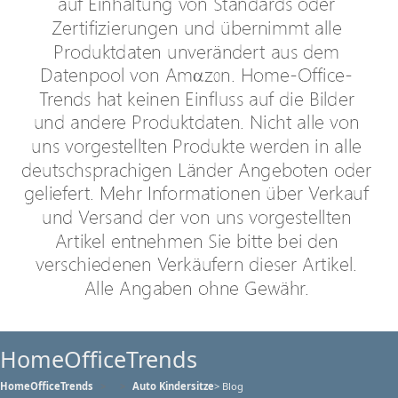
HomeOfficeTrends
HomeOfficeTrends
Auto Kindersitze
> Blog